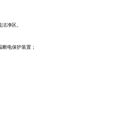
流洁净区。
温断电保护装置；