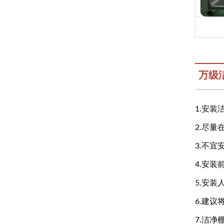
万级
1.安
2.尽
3.不
4.安
5.安
6.建
7.洁净