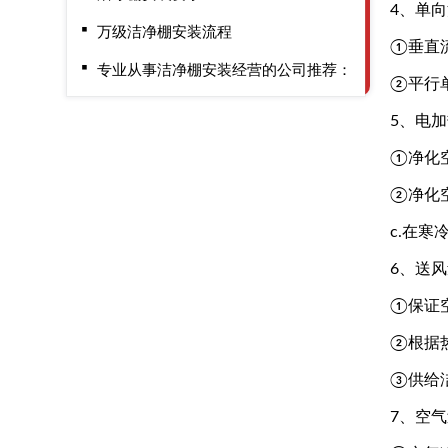
4、单向
万级洁净棚安装流程
①垂直
专业从事洁净棚安装经营的公司推荐：
②平行
5、电
①净化
②净化
c.在
6、送
①保证
②根据
③供给
7、空