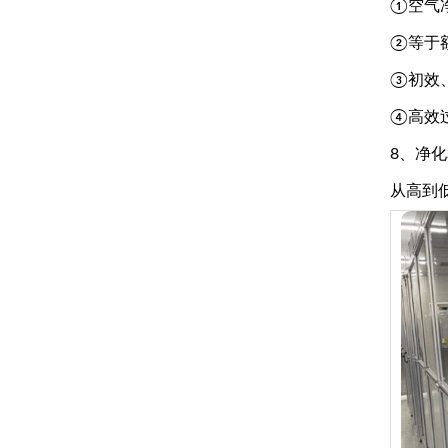
①空气
②等于
③初效
④高效
8、净
从高到低：