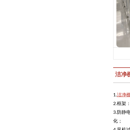
洁净
1.
洁净
2.框
3.防
化；
4.风