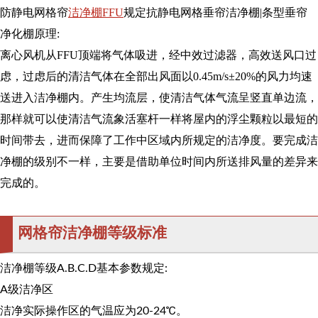
防静电网格帘
洁净棚FFU
规定抗静电网格垂帘洁净棚|条型垂帘
净化棚原理:
离心风机从FFU顶端将气体吸进，经中效过滤器，高效送风口过
虑，过虑后的清洁气体在全部出风面以0.45m/s±20%的风力均速
送进入洁净棚内。产生均流层，使清洁气体气流呈竖直单边流，
那样就可以使清洁气流象活塞杆一样将屋内的浮尘颗粒以最短的
时间带去，进而保障了工作中区域内所规定的洁净度。要完成洁
净棚的级别不一样，主要是借助单位时间内所送排风量的差异来
完成的。
网格帘洁净棚等级标准
洁净棚等级A.B.C.D基本参数规定:
A级洁净区
洁净实际操作区的气温应为20-24℃。