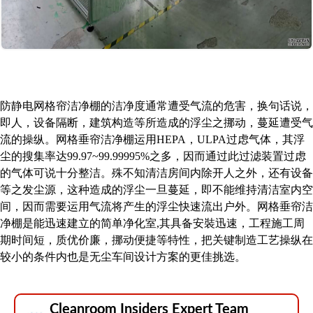
防静电网格帘洁净棚的洁净度通常遭受气流的危害，换句话说，
即人，设备隔断，建筑构造等所造成的浮尘之挪动，蔓延遭受气
流的操纵。网格垂帘洁净棚运用HEPA，ULPA过虑气体，其浮
尘的搜集率达99.97~99.99995%之多，因而通过此过滤装置过虑
的气体可说十分整洁。殊不知清洁房间内除开人之外，还有设备
等之发尘源，这种造成的浮尘一旦蔓延，即不能维持清洁室内空
间，因而需要运用气流将产生的浮尘快速流出户外。网格垂帘洁
净棚是能迅速建立的简单净化室,其具备安裝迅速，工程施工周
期时间短，质优价廉，挪动便捷等特性，把关键制造工艺操纵在
较小的条件内也是无尘车间设计方案的更佳挑选。
Cleanroom Insiders Expert Team